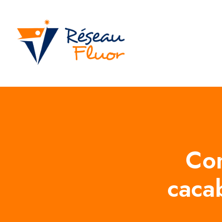
Co
cacab