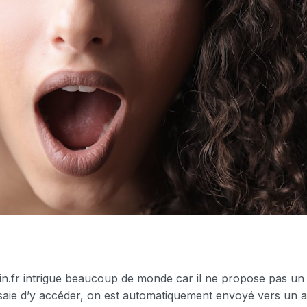
n.fr intrigue beaucoup de monde car il ne propose pas un
ssaie d’y accéder, on est automatiquement envoyé vers un au