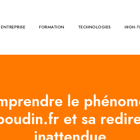
ENTREPRISE
FORMATION
TECHNOLOGIES
HIGH-T
mprendre le phénom
oudin.fr et sa redir
inattendue