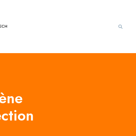
ECH
ène
ection