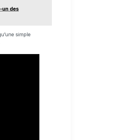
n-un des
qu’une simple
.