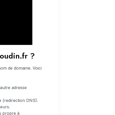
oudin.fr ?
 nom de domaine. Voici
 autre adresse
e (redirection DNS).
leurs.
nu propre à