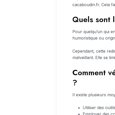
cacaboudin.fr. Cela fac
Quels sont l
Pour quelqu’un qui ent
humoristique ou origi
Cependant, cette redi
malveillant. Elle se l
Comment vér
?
Il existe plusieurs mo
Utiliser des outi
Employer des co