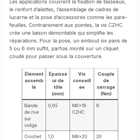
Les applications couvrent la fixation de tasseaux,
le renfort d’ailettes, l’assemblage de cadres de
lucarne et la pose d’accessoires comme les pare-
feuilles. Contrairement aux pointes, la vis CZHC
crée une liaison démontable qui simplifie les
réparations. Pour la pose, un embout six pans de
5 ou 6 mm suffit, parfois monté sur un cliquet
coudé pour passer sous la couverture.
Élément
Épaisse
Vis
Couple
assemb
ur de
conseill
de
lé
tôle
ée
serrage
(mm)
(Nm)
Bande
0,65
M6×16
8
de rive
CZHC
sur
volige
Crochet
1,0
M8×20
20