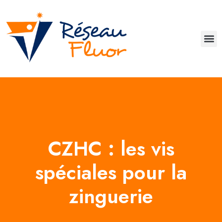
CZHC : les vis
spéciales pour la
zinguerie