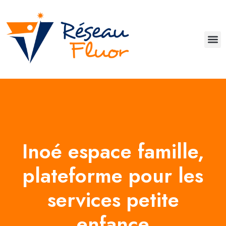
Inoé espace famille,
plateforme pour les
services petite
enfance