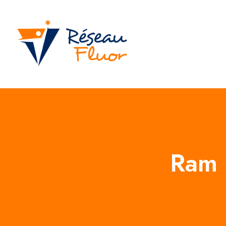
Ram E