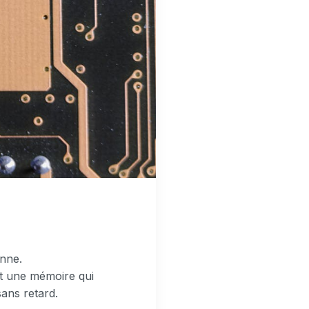
onne.
t une mémoire qui
sans retard.