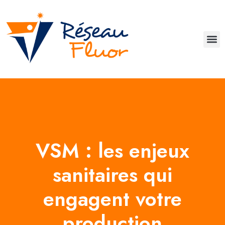
VSM : les enjeux
sanitaires qui
engagent votre
production