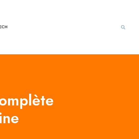
ECH
omplète
ine