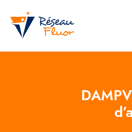
DAMPV 
d’